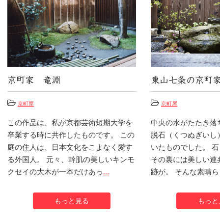
京町家 竜淵
東山七条の京町
京町屋
京町屋
この作品は、私が京都芸術短期大学を
中央の水がたたき落
卒業する時に共作したものです。 この
脱石（くつぬぎいし
庭の住人は、日本文化をこよなく愛す
いたものでした。 
る外国人。 元々、幹肌の美しいキンモ
その裏には美しい連
クセイの大木が一本だけあっ
...
跡が。 そんな素晴
もっと見る
もっと