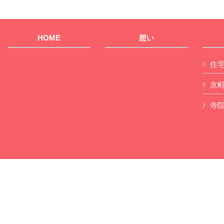
HOME
想い
住
京
寺