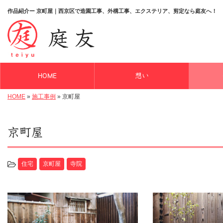
作品紹介ー 京町屋｜西京区で造園工事、外構工事、エクステリア、剪定なら庭友へ！
HOME
想い
HOME
»
施工事例
»
京町屋
京町屋
住宅
京町屋
寺院