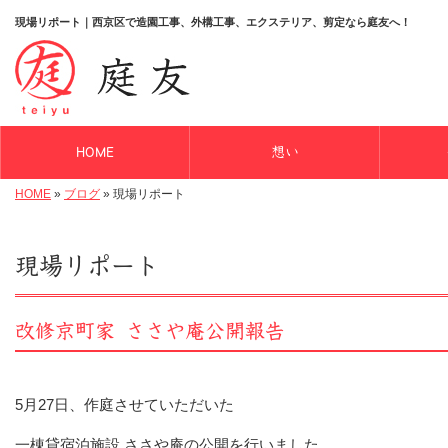
現場リポート｜西京区で造園工事、外構工事、エクステリア、剪定なら庭友へ！
HOME
想い
HOME
»
ブログ
»
現場リポート
現場リポート
改修京町家 ささや庵公開報告
5月27日、作庭させていただいた
一棟貸宿泊施設 ささや庵の公開を行いました。